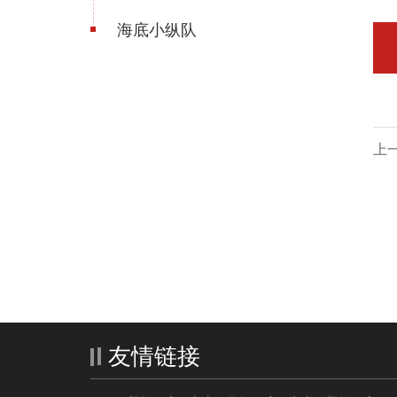
海底小纵队
上
友情链接