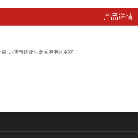
产品详情
一篇: 冰雪奇缘原生宠爱泡泡沐浴露