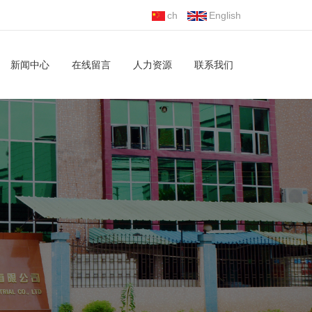
ch
English
新闻中心
在线留言
人力资源
联系我们